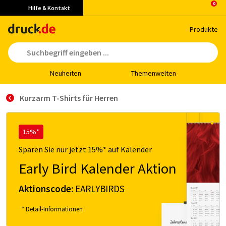
Hilfe & Kontakt
Pro­duk­te
Neu­hei­ten
The­men­wel­ten
Kurzarm T-Shirts für Herren
15%*
Sparen Sie nur jetzt 15%* auf Kalender
Early Bird Kalender Aktion
Aktionscode:
EARLYBIRDS
* Detail-Informationen