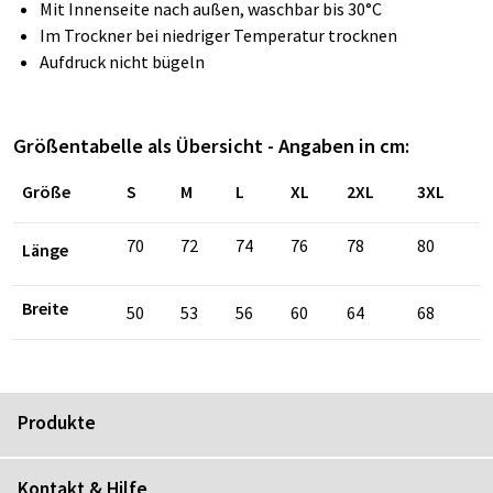
Mit Innenseite nach außen, waschbar bis 30°C
Im Trockner bei niedriger Temperatur trocknen
Aufdruck nicht bügeln
Größentabelle als Übersicht - Angaben in cm:
Größe
S
M
L
XL
2XL
3XL
70
72
74
76
78
80
Länge
Breite
50
53
56
60
64
68
Produkte
Kontakt & Hilfe