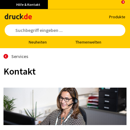
Hilfe & Kontakt
Pro­duk­te
Neu­hei­ten
The­men­wel­ten
Services
Kontakt