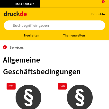
Hilfe & Kontakt
Pro­duk­te
Neu­hei­ten
The­men­wel­ten
Services
Allgemeine
Geschäftsbedingungen
B2C
B2B