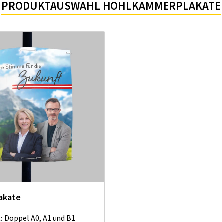
PRODUKTAUSWAHL HOHLKAMMERPLAKATE
akate
t:
Doppel A0, A1 und B1