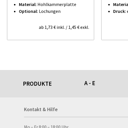
Material:
Hohlkammerplatte
Materia
Optional:
Lochungen
Druck:
ab
1,73 €
inkl.
/
1,45 €
exkl.
A - E
PRODUKTE
Acrylschilder
Kontakt & Hilfe
Anti-Stressbälle
Allwetterplakate
Aluminium-Verbundpl
Kontakt & Hilfe
Mo – Fr 8:00 – 18:00 Uhr