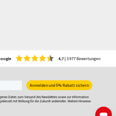
hürzen
Trophäen
itenwände für Zelte
T-Shirts
hattenfugenrahmen
Turnbeutel
rvietten
Türhänger
cherheitsbekleidung
Türmatten
tzmöbel
Urkunden
tzsäcke
USB-Sticks
ftcoverbücher
Verkaufsständer
Google
4,7
| 3.977 Bewertungen
mmerbekleidung
Verpackungen
nnenbrillen
Versandverpackungen
acks
Visitenkarten
eisekarten
Volleybälle
iele-Sets
Wahl- &
ogenen Daten zum Versand des Newsletters sowie zur Information
iralbücher
Veranstaltungsplakate
jederzeit mit Wirkung für die Zukunft widerrufen. Weitere Hinweise
ort- und Freizeittaschen
Wasserkaraffe
ortartikel
Weihnachtskarten