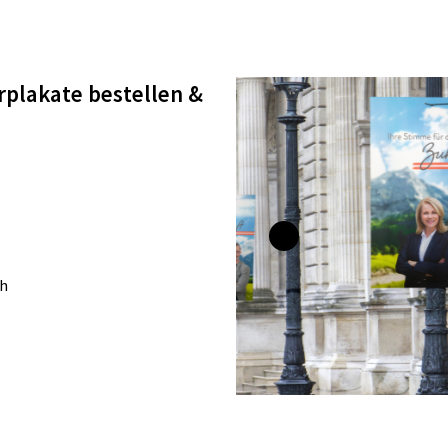
rplakate bestellen &
ch