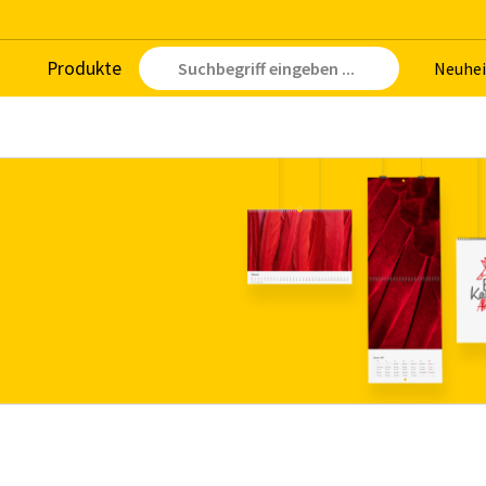
Pro­duk­te
Neu­hei
e