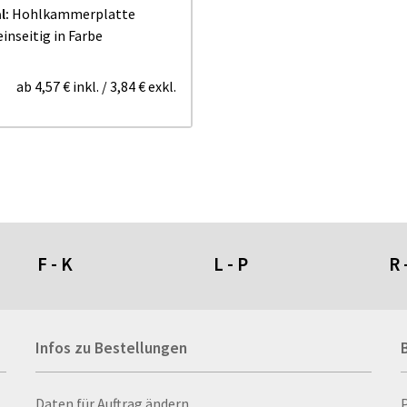
l:
Hohlkammerplatte
einseitig in Farbe
ab
4,57 €
inkl.
/
3,84 €
exkl.
F - K
L - P
R 
Fahnen- und Wimpelketten
L-Banner
Ra
Infos zu Bestellungen
Fahnensysteme
Lampen
Re
Faltschilder / Nasenschilder
Lanyards & Schlüsselbänder
Re
atten
Feuerzeuge
Laptoptaschen & -
Ri
Infos zu Bestellungen
Daten für Auftrag ändern