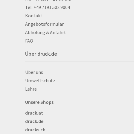
Alu­mi­ni­um-Tex­til­spa
Tel. +49 7191 502 9004
men
Kontakt
Aufkleber
Angebotsformular
Auszeichnungen
Abholung & Anfahrt
Autogrammkarten
FAQ
Backlight
Über druck.de
Banner
Basketbälle
Über druck.de
Über uns
Beachflags
Umweltschutz
Becher
Lehre
Bekleidung
Bestecktaschen
Unsere Shops
Bettwäsche
druck.at
Blöcke
druck.de
Briefpapier
drucks.ch
Broschüren