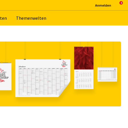
An­mel­den
­ten
The­men­wel­ten