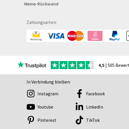
Meine-Rückwand
Buttons
Bälle
Bücher
Zahlungsarten:
CAD-Baupläne
Canvas
Collegeblöcke
Coupon-Kalender
DISPA®-Papierplatte
4,5
| 505 Bewer
Deckenhänger
Displaykarton
In Verbindung bleiben:
Displays
Instagram
Facebook
Druckbleistift
DTF Druck
Youtube
LinkedIn
Durchschreibegarnitu
Echtglasschilder
Pinterest
TikTok
Ein­lass- und Kon­troll­