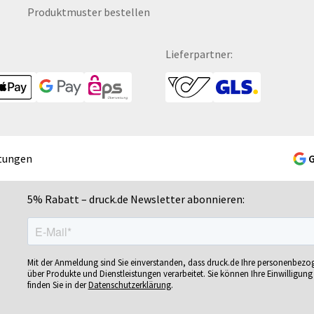
Produktmuster bestellen
Fototapeten
Mini-Bonbondose
Sc
Fruchtgummi
Mousepads
Se
Fußbälle
Mundschutzmasken
Sc
Lieferpartner:
Fußmatten
Namensschilder
Se
Gelschreiber
Notizbücher
Si
Gepäckanhänger
Ohrstöpsel
Si
Geschenk-Sets
Ordner
Si
Geschenkband
POS-Displays
So
tungen
Geschenkboxen
PVC-Hartschaumplatten
So
Geschenkkartons
Paketklebebänder
So
5% Rabatt – druck.de Newsletter abonnieren:
Geschenkpapier
Papierbanderolen
Sn
Getränkebecher
Papiertragetaschen
Sp
Getränkedosen
Pappfiguren
Sp
Mit der Anmeldung sind Sie einverstanden, dass druck.de Ihre personenbez
ren
Glastrophäen
Personalisierte Postkarten
Sp
über Produkte und Dienstleistungen verarbeitet. Sie können Ihre Einwilligung 
finden Sie in der
Datenschutzerklärung
.
Gläser
Pins
Sp
bän­
Grußkarten
Plakate
Sp