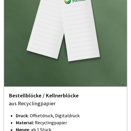
Be­stell­blö­cke / Kell­ner­blö­cke
aus Recyclingpapier
Druck:
Offsetdruck, Digitaldruck
Material:
Recyclingpapier
Menge:
ab 1 Stück