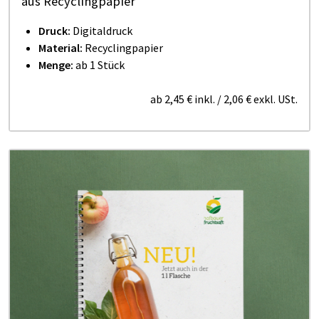
aus Recyclingpapier
Druck:
Digitaldruck
Material:
Recyclingpapier
Menge:
ab 1 Stück
ab
2,45 €
inkl.
/
2,06 €
exkl. USt.