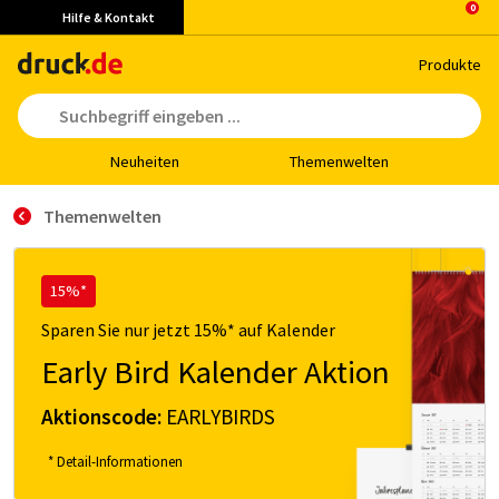
Hilfe & Kontakt
Pro­duk­te
Neu­hei­ten
The­men­wel­ten
Themenwelten
15%*
Sparen Sie nur jetzt 15%* auf Kalender
Early Bird Kalender Aktion
Aktionscode:
EARLYBIRDS
* Detail-Informationen