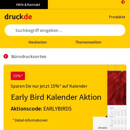
Hilfe & Kontakt
Pro­duk­te
Neu­hei­ten
The­men­wel­ten
Bürodrucksorten
15%*
Sparen Sie nur jetzt 15%* auf Kalender
Early Bird Kalender Aktion
Aktionscode:
EARLYBIRDS
* Detail-Informationen