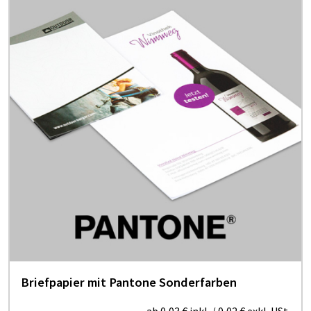
Briefpapier mit Pantone Sonderfarben
ab
0,03 €
inkl.
/
0,02 €
exkl. USt.