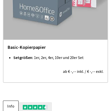
Basic-Kopierpapier
Setgrößen:
1er, 2er, 4er, 10er und 20er Set
ab
€ -,--
inkl.
/
€ -,--
exkl.
Info