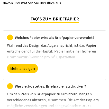
davon und statten Sie Ihr Office aus.
FAQ'S ZUM BRIEFPAPIER
Welches Papier wird als Briefpapier verwendet?
Während das Design das Auge anspricht, ist das Papier
entscheidend für die Haptik. Papier mit einer
höheren
Grammatur
(Gewicht pro m²),
speziellen
Beschichtungen
(z. B. extra matt) oder aus
besonderen
Mehr anzeigen
Materialien
(z. B. Leinen) wirkt besonders hochwertig.
Eine kostengünstige Alternative sind dagegen Volumen-
oder Recyclingpapier. Entdecken Sie bei druck.de eine
große Auswahl an Papiersorten aller Art.
Wie viel kostet es, Briefpapier zu drucken?
Um den Preis von Briefpapier zu ermitteln, hängen
verschiedene Faktoren
, zusammen. Die
Art des Papiers
,
mögliche
Veredelungen
und der gewünschte
Druck