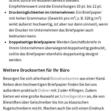
Schrift sollte im lesbaren Bereich bleiben.
Empfehlenswert sind die Einstellungen 10 pt. bis 12 pt.
Druckmöglichkeiten im Unternehmen:
Ein Briefpapier
mit hoher Grammatur (Gewicht pro m²; z. B. 320 g/m²)
wirkt äußerst hochwertig, ist aber nur dann sinnvoll, wenn
der Drucker im Unternehmen das Briefpapier auch
bedrucken kann.
Doppelseitige Briefpapiere:
Werden Geschäftsbriefe in
Ihrem Unternehmen überwiegend doppelseitig gedruckt,
sollte das Briefpapier ebenfalls doppelseitig designt
werden.
Weitere Drucksorten für Ihr Büro
Besorgen Sie sich allerhand
Bürodrucksorten
aus einer Hand.
Neben dem hochwertigen Briefpapier finden Sie bei uns
außerdem praktisch
Ordner
mit 2 oder 4 Ringen. Zudem
bieten wir eine große Auswahl an
Schreibgeräten
an, die von
Bleistiften über Gelschreiber bis hin zu klassischen
Kugelschreibern reicht. Machen auch Sie sich einen Eindruck