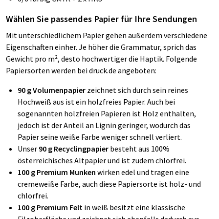
Wählen Sie passendes Papier für Ihre Sendungen
Mit unterschiedlichem Papier gehen außerdem verschiedene
Eigenschaften einher. Je höher die Grammatur, sprich das
Gewicht pro m², desto hochwertiger die Haptik. Folgende
Papiersorten werden bei druck.de angeboten:
90 g Volumenpapier
zeichnet sich durch sein reines
Hochweiß aus ist ein holzfreies Papier. Auch bei
sogenannten holzfreien Papieren ist Holz enthalten,
jedoch ist der Anteil an Lignin geringer, wodurch das
Papier seine weiße Farbe weniger schnell verliert.
Unser
90 g Recyclingpapier
besteht aus 100%
österreichisches Altpapier und ist zudem chlorfrei.
100 g Premium Munken
wirken edel und tragen eine
cremeweiße Farbe, auch diese Papiersorte ist holz- und
chlorfrei.
100 g Premium Felt
in weiß
besitzt eine klassische
Filzoberfläche und zeichnet sich ebenfalls dadurch aus,