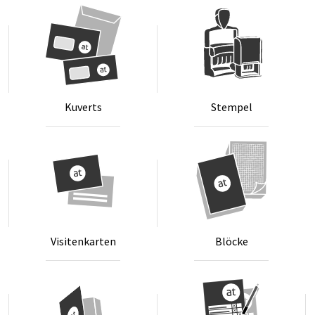
Firmenbuchgericht
befindet sich das Unternehmen in Liquidation,
muss dies als Hinweis hinzugefügt werden
Unadressierte Briefe
(z. B. Postwurf) müssen diese
Bestimmungen nicht erfüllen. Meist ist es aber dennoch
Ku­verts
Stem­pel
sinnvoll, zumindest Logo, Firmennamen und
Kontaktdaten auf das Briefpapier zu drucken.
Vi­si­ten­kar­ten
Blö­cke