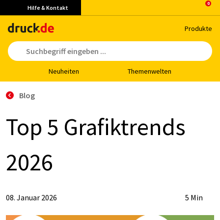
Hilfe & Kontakt
Pro­duk­te
Neu­hei­ten
The­men­wel­ten
Blog
Top 5 Gra­fik­t­rends
2026
08. Januar 2026
5 Min