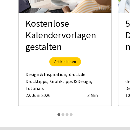
Kostenlose
5
Kalendervorlagen
D
gestalten
Artikel lesen
Design & Inspiration
,
druck.de
Drucktipps
,
Grafiktipps & Design
,
dr
Tutorials
De
22. Juni 2026
3 Min
10