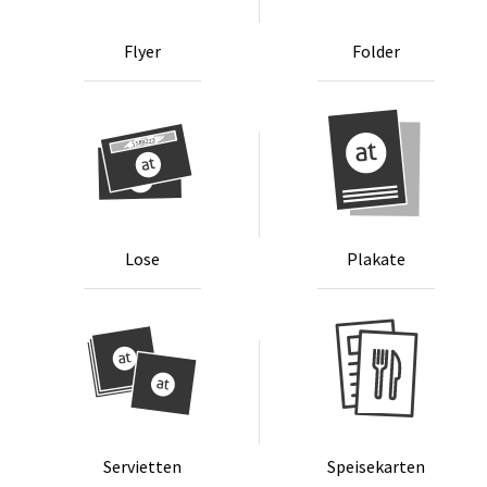
Fly­er
Fol­der
Lo­se
Pla­ka­te
Ser­vi­et­ten
Spei­se­kar­ten