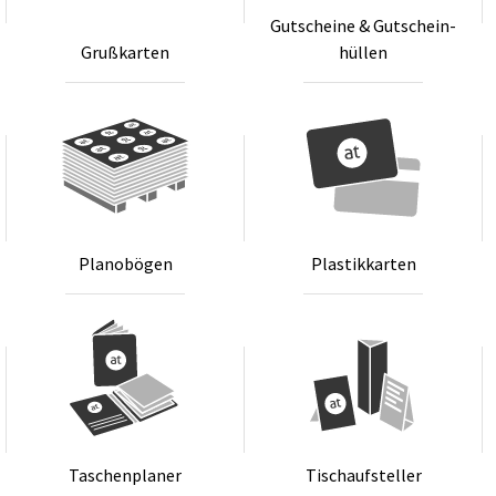
Gut­schei­ne & Gut­schein­
Gru­ß­kar­ten
hül­len
Pla­no­bö­gen
Plas­tik­kar­ten
Ta­schen­pla­ner
Tischauf­stel­ler