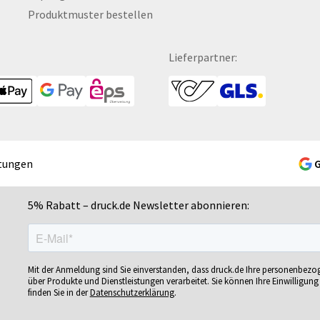
Produktmuster bestellen
Fototapeten
Mini-Bonbondose
Sc
Fruchtgummi
Mousepads
Se
Fußbälle
Mundschutzmasken
Sc
Lieferpartner:
Fußmatten
Namensschilder
Se
Gelschreiber
Notizbücher
Si
Gepäckanhänger
Ohrstöpsel
Si
Geschenk-Sets
Ordner
Si
Geschenkband
POS-Displays
So
tungen
Geschenkboxen
PVC-Hartschaumplatten
So
Geschenkkartons
Paketklebebänder
So
5% Rabatt – druck.de Newsletter abonnieren:
Geschenkpapier
Papierbanderolen
Sn
Getränkebecher
Papiertragetaschen
Sp
Getränkedosen
Pappfiguren
Sp
Mit der Anmeldung sind Sie einverstanden, dass druck.de Ihre personenbez
ren
Glastrophäen
Personalisierte Postkarten
Sp
über Produkte und Dienstleistungen verarbeitet. Sie können Ihre Einwilligung 
finden Sie in der
Datenschutzerklärung
.
Gläser
Pins
Sp
bän­
Grußkarten
Plakate
Sp