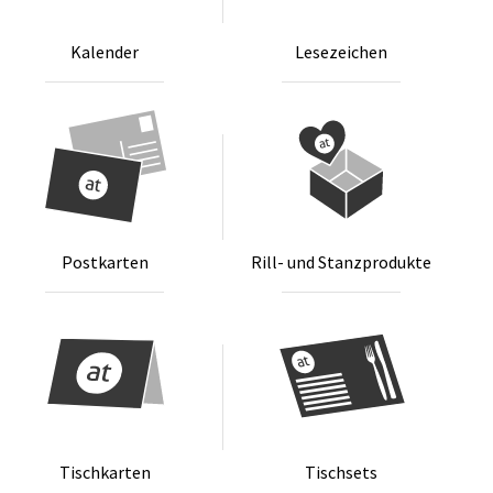
Ka­len­der
Le­se­zei­chen
Post­kar­ten
Rill- und Stanz­pro­duk­te
Tisch­kar­ten
Tisch­sets