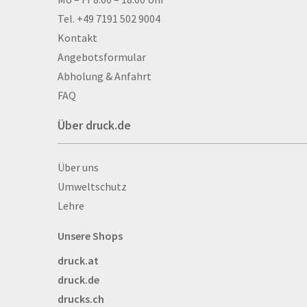
Kontakt & Hilfe
Alu­mi­ni­um-Tex­til­spa
Tel. +49 7191 502 9004
men
Kontakt
Aufkleber
Angebotsformular
Auszeichnungen
Abholung & Anfahrt
Autogrammkarten
FAQ
Backlight
Über druck.de
Banner
Basketbälle
Über druck.de
Über uns
Beachflags
Umweltschutz
Becher
Lehre
Bekleidung
Bestecktaschen
Unsere Shops
Bettwäsche
druck.at
Blöcke
druck.de
Briefpapier
drucks.ch
Broschüren