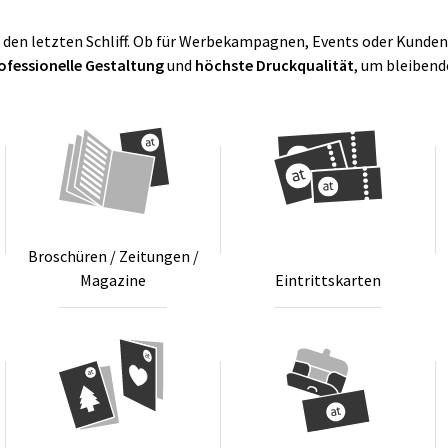
den letzten Schliff. Ob für Werbekampagnen, Events oder Kunde
ofessionelle Gestaltung
und
höchste Druckqualität
, um bleibend
Bro­schü­ren / Zei­tun­gen /
Ma­ga­zi­ne
Ein­tritts­kar­ten