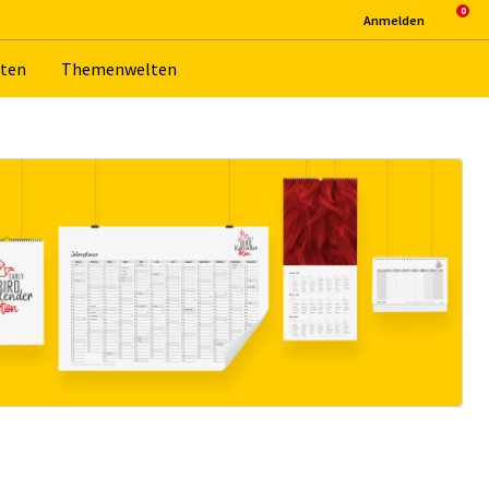
An­mel­den
­ten
The­men­wel­ten