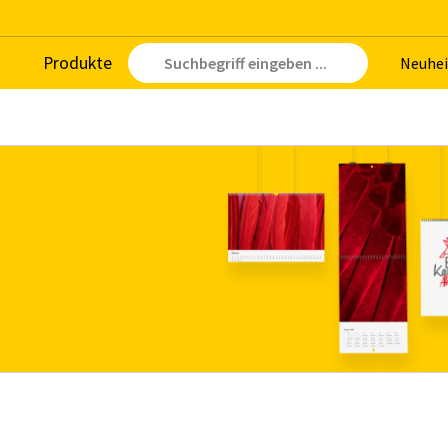
Pro­duk­te
Neu­hei