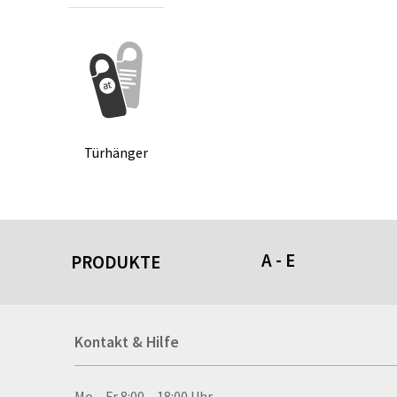
Tür­hän­ger
A - E
PRODUKTE
Acrylschilder
Kontakt & Hilfe
Anti-Stressbälle
Allwetterplakate
Aluminium-Verbundpl
Mo – Fr 8:00 – 18:00 Uhr