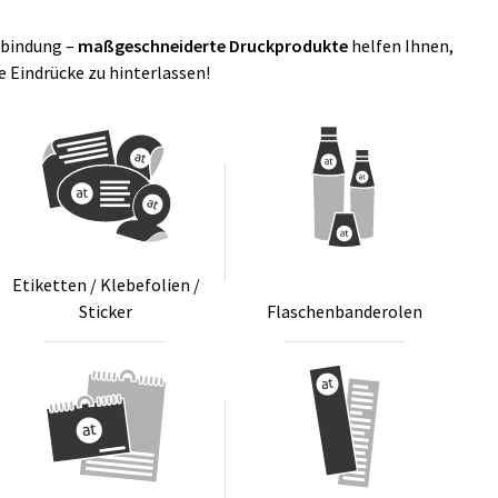
nbindung –
maßgeschneiderte Druckprodukte
helfen Ihnen,
e Eindrücke zu hinterlassen!
Eti­ket­ten / Kle­be­fo­li­en /
Sti­cker
Fla­schen­ban­de­ro­len