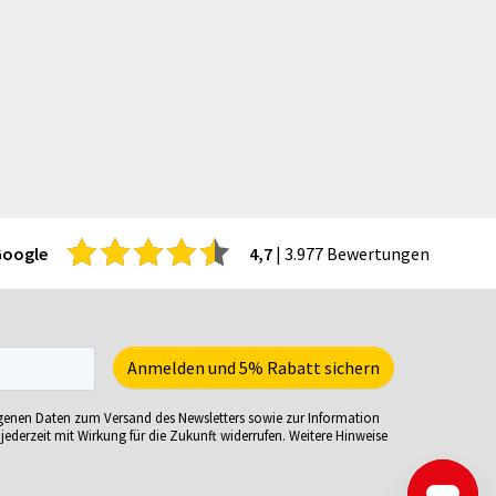
hürzen
Trophäen
itenwände für Zelte
T-Shirts
hattenfugenrahmen
Turnbeutel
rvietten
Türhänger
cherheitsbekleidung
Türmatten
tzmöbel
Urkunden
tzsäcke
USB-Sticks
ftcoverbücher
Verkaufsständer
Google
4,7
| 3.977 Bewertungen
mmerbekleidung
Verpackungen
nnenbrillen
Versandverpackungen
acks
Visitenkarten
eisekarten
Volleybälle
iele-Sets
Wahl- &
ogenen Daten zum Versand des Newsletters sowie zur Information
iralbücher
Veranstaltungsplakate
jederzeit mit Wirkung für die Zukunft widerrufen. Weitere Hinweise
ort- und Freizeittaschen
Wasserkaraffe
ortartikel
Weihnachtskarten