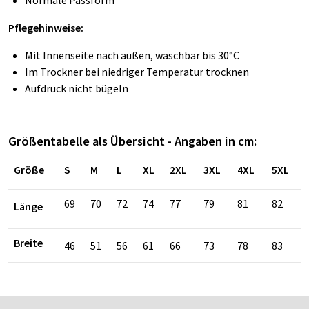
Normale Passform
Pflegehinweise:
Mit Innenseite nach außen, waschbar bis 30°C
Im Trockner bei niedriger Temperatur trocknen
Aufdruck nicht bügeln
Größentabelle als Übersicht - Angaben in cm:
Größe
S
M
L
XL
2XL
3XL
4XL
5XL
69
70
72
74
77
79
81
82
Länge
Breite
46
51
56
61
66
73
78
83