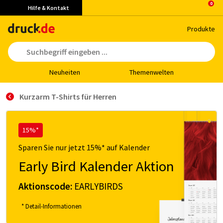
Hilfe & Kontakt
Pro­duk­te
Neu­hei­ten
The­men­wel­ten
Kurzarm T-Shirts für Herren
15%*
Sparen Sie nur jetzt 15%* auf Kalender
Early Bird Kalender Aktion
Aktionscode:
EARLYBIRDS
* Detail-Informationen