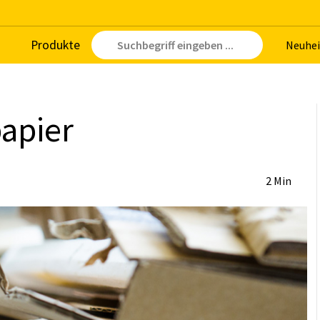
Pro­duk­te
Neu­hei
pa­pier
2 Min