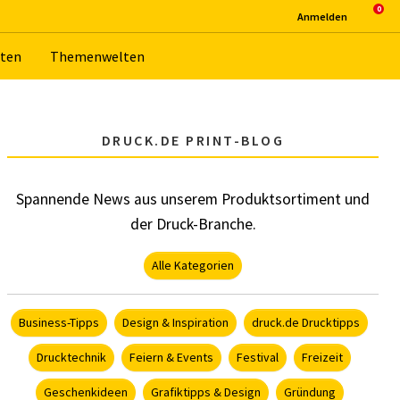
An­mel­den
­ten
The­men­wel­ten
DRUCK.DE PRINT-BLOG
Spannende News aus unserem Produktsortiment und
der Druck-Branche.
Alle Kategorien
Business-Tipps
Design & Inspiration
druck.de Drucktipps
Drucktechnik
Feiern & Events
Festival
Freizeit
Geschenkideen
Grafiktipps & Design
Gründung