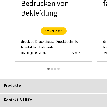
Bedrucken von
f
Bekleidung
Artikel lesen
druck.de Drucktipps
,
Drucktechnik
,
dr
Produkte
,
Tutorials
Pr
06. August 2026
5 Min
29
Produkte
Kontakt & Hilfe