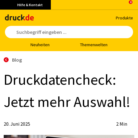
Hilfe & Kontakt
Pro­duk­te
Neu­hei­ten
The­men­wel­ten
Blog
Druck­da­ten­check:
Jetzt mehr Aus­wahl!
20. Juni 2025
2 Min