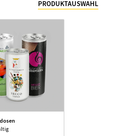
PRO­DUKT­AUS­WAHL
edosen
ltig