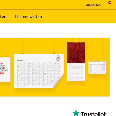
An­mel­den
­ten
The­men­wel­ten