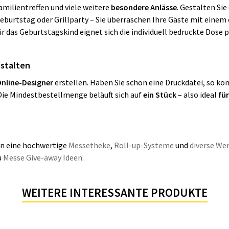
amilientreffen und viele weitere
besondere Anlässe
. Gestalten Si
burtstag oder Grillparty
– Sie überraschen Ihre Gäste mit einem
ür das Geburtstagskind eignet sich die individuell bedruckte Dose 
stalten
nline-Designer
erstellen. Haben Sie schon eine Druckdatei, so kö
 Die Mindestbestellmenge beläuft sich auf
ein Stück
– also ideal
für
en eine hochwertige
Messetheke
,
Roll-up-Systeme
und
diverse We
u
Messe Give-away Ideen
.
WEITERE INTERESSANTE PRODUKTE