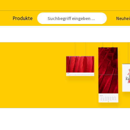
Pro­duk­te
Neu­hei