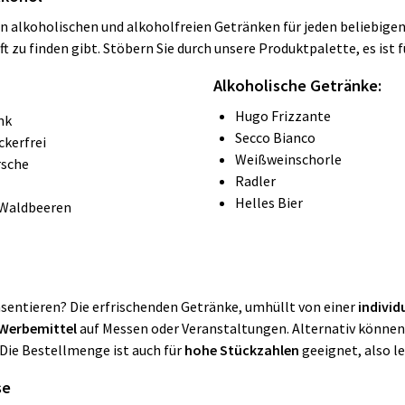
n alkoholischen und alkoholfreien Getränken für jeden beliebige
oft zu finden gibt. Stöbern Sie durch unsere Produktpalette, es ist
Alkoholische Getränke:
Hugo Frizzante
nk
Secco Bianco
ckerfrei
Weißweinschorle
rsche
Radler
Helles Bier
 Waldbeeren
räsentieren? Die erfrischenden Getränke, umhüllt von einer
individ
Werbemittel
auf Messen oder Veranstaltungen. Alternativ können
Die Bestellmenge ist auch für
hohe Stückzahlen
geeignet, also l
se