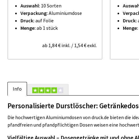
Auswahl:
10 Sorten
Auswah
Verpackung:
Aluminiumdose
Verpac
Druck:
auf Folie
Druck:
Menge:
ab 1 stück
Menge:
ab
1,84 €
inkl.
/
1,54 €
exkl.
Info
Personalisierte Durstlöscher: Getränkedo
Die hochwertigen Aluminiumdosen von druck.de bieten die ide
pfandfreien und pfandpflichtigen Dosen weisen eine hochwerti
Vielfältige Auswahl – Dosengetränke mit und ohne A