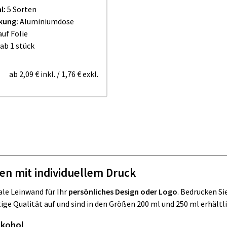
l:
5 Sorten
kung:
Aluminiumdose
auf Folie
ab 1 stück
ab
2,09 €
inkl.
/
1,76 €
exkl.
sen mit individuellem Druck
ale Leinwand für Ihr
persönliches Design oder Logo
. Bedrucken Si
ge Qualität auf und sind in den Größen 200 ml und 250 ml erhältli
lkohol