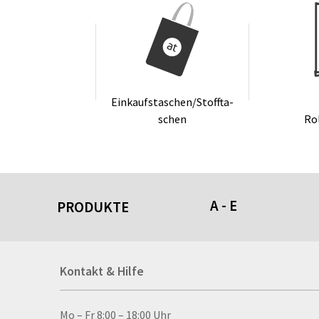
Ein­kaufs­ta­schen/Stoff­ta­
schen
Ro
A - E
PRODUKTE
Acrylschilder
Kontakt & Hilfe
Anti-Stressbälle
Allwetterplakate
Aluminium-Verbundpl
Kontakt & Hilfe
Mo – Fr 8:00 – 18:00 Uhr