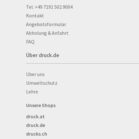
Alu­mi­ni­um-Tex­til­spa
Tel. +49 7191 502 9004
men
Kontakt
Aufkleber
Angebotsformular
Auszeichnungen
Abholung & Anfahrt
Autogrammkarten
FAQ
Backlight
Über druck.de
Banner
Basketbälle
Über druck.de
Über uns
Beachflags
Umweltschutz
Becher
Lehre
Bekleidung
Bestecktaschen
Unsere Shops
Bettwäsche
druck.at
Blöcke
druck.de
Briefpapier
drucks.ch
Broschüren