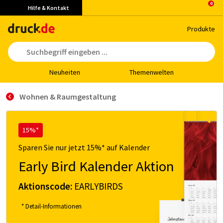
Hilfe & Kontakt
Pro­duk­te
Neu­hei­ten
The­men­wel­ten
Wohnen & Raumgestaltung
15%*
Sparen Sie nur jetzt 15%* auf Kalender
Early Bird Kalender Aktion
Aktionscode:
EARLYBIRDS
* Detail-Informationen