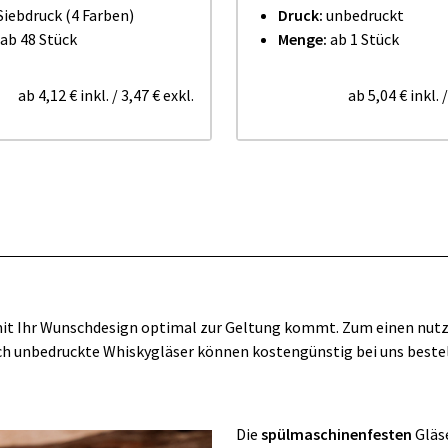
Siebdruck (4 Farben)
Druck:
unbedruckt
ab 48 Stück
Menge:
ab 1 Stück
ab
4,12 €
inkl.
/
3,47 €
exkl.
ab
5,04 €
inkl.
damit Ihr Wunschdesign optimal zur Geltung kommt. Zum einen nutz
Auch unbedruckte Whiskygläser können kostengünstig bei uns beste
Die
spülmaschinenfesten
Gläs