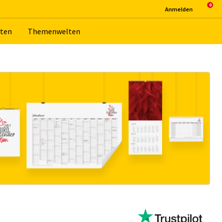
An­mel­den
­ten
The­men­wel­ten