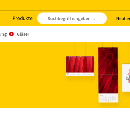
Pro­duk­te
Neu­hei
ung
Gläser