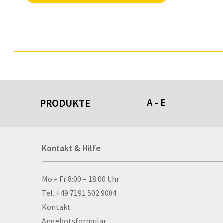
A - E
PRODUKTE
Acrylschilder
Kontakt & Hilfe
Anti-Stressbälle
Allwetterplakate
Aluminium-Verbundpl
Kontakt & Hilfe
Mo – Fr 8:00 – 18:00 Uhr
Alu­mi­ni­um-Tex­til­spa
Tel. +49 7191 502 9004
men
Kontakt
Aufkleber
Angebotsformular