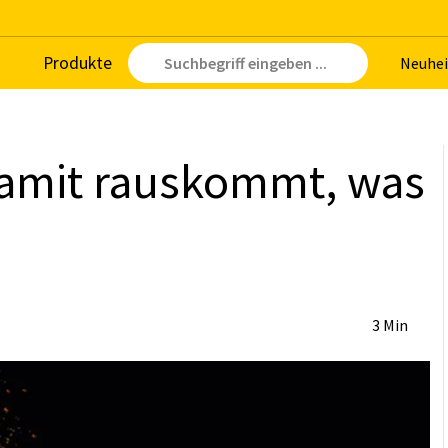
Pro­duk­te
Neu­hei
da­mit raus­kommt, was
3 Min