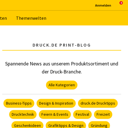
An­mel­den
­ten
The­men­wel­ten
DRUCK.DE PRINT-BLOG
Spannende News aus unserem Produktsortiment und
der Druck-Branche.
Alle Kategorien
Business-Tipps
Design & Inspiration
druck.de Drucktipps
Drucktechnik
Feiern & Events
Festival
Freizeit
Geschenkideen
Grafiktipps & Design
Gründung