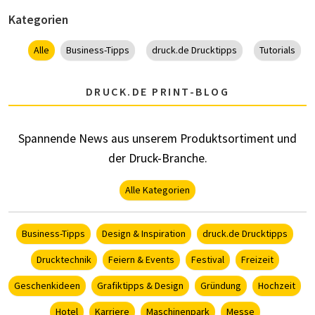
Kategorien
Alle
Business-Tipps
druck.de Drucktipps
Tutorials
DRUCK.DE PRINT-BLOG
Spannende News aus unserem Produktsortiment und
der Druck-Branche.
Alle Kategorien
Business-Tipps
Design & Inspiration
druck.de Drucktipps
Drucktechnik
Feiern & Events
Festival
Freizeit
Geschenkideen
Grafiktipps & Design
Gründung
Hochzeit
Hotel
Karriere
Maschinenpark
Messe