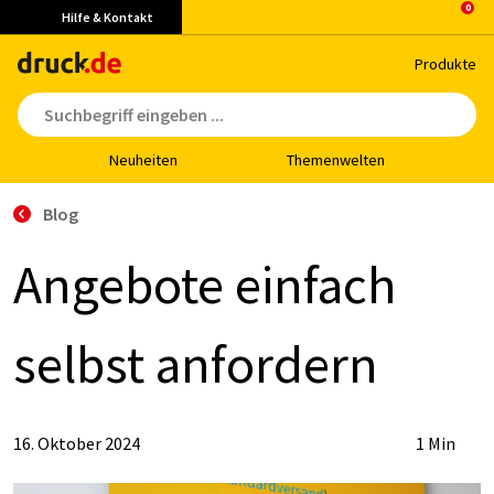
Hilfe & Kontakt
Pro­duk­te
Neu­hei­ten
The­men­wel­ten
Blog
An­ge­bo­te ein­fach
selbst an­for­dern
16. Oktober 2024
1 Min