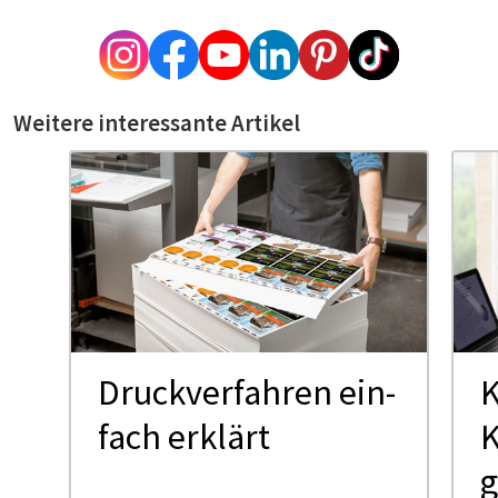
Weitere interessante Artikel
Druck­ver­fah­ren ein­
K
fach er­klärt
K
g