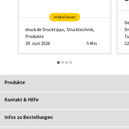
Artikel lesen
De
druck.de Drucktipps
,
Drucktechnik
,
Dr
Produkte
Tu
29. Juni 2026
5 Min
22
Produkte
Kontakt & Hilfe
Infos zu Bestellungen