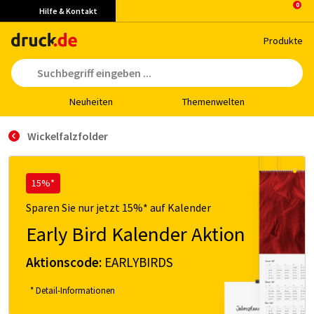
Hilfe & Kontakt
Pro­duk­te
Neu­hei­ten
The­men­wel­ten
Wickelfalzfolder
15%*
Sparen Sie nur jetzt 15%* auf Kalender
Early Bird Kalender Aktion
Aktionscode:
EARLYBIRDS
* Detail-Informationen