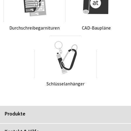
Durch­schrei­be­gar­ni­tu­ren
CAD-Bau­plä­ne
Schlüs­sel­an­hän­ger
Produkte