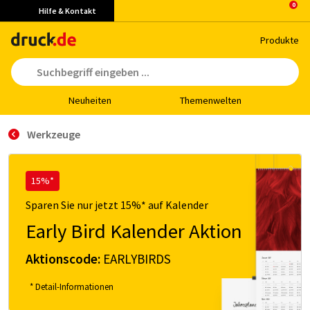
Hilfe & Kontakt
Pro­duk­te
Neu­hei­ten
The­men­wel­ten
Werkzeuge
15%*
Sparen Sie nur jetzt 15%* auf Kalender
Early Bird Kalender Aktion
Aktionscode:
EARLYBIRDS
* Detail-Informationen