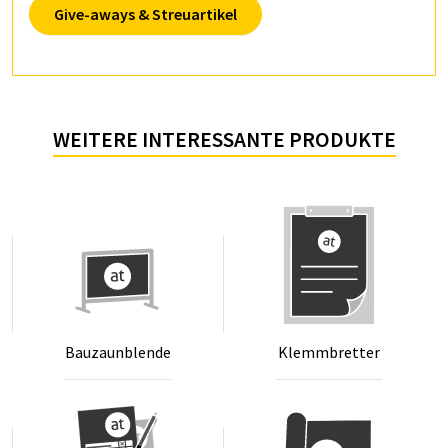
Give-aways & Streuartikel
WEITERE INTERESSANTE PRODUKTE
Bau­zaun­blen­de
Klemm­bret­ter