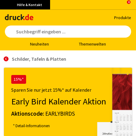
Hilfe & Kontakt
Pro­duk­te
Neu­hei­ten
The­men­wel­ten
Schil­der, Ta­feln & Plat­ten
15%*
Sparen Sie nur jetzt 15%* auf Kalender
Early Bird Kalender Aktion
Aktionscode:
EARLYBIRDS
* Detail-Informationen