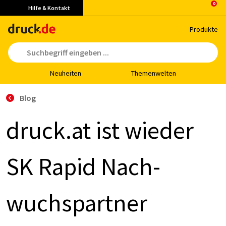
Hilfe & Kontakt
Pro­duk­te
Neu­hei­ten
The­men­wel­ten
Blog
druck.at ist wie­der
SK Ra­pid Nach­
wuchs­part­ner