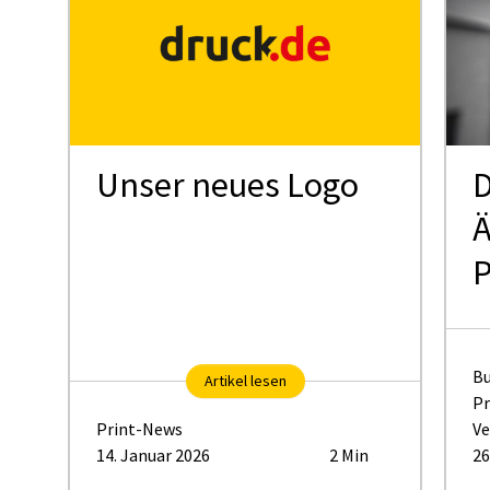
Unser neues Logo
D
Ä
P
Bu
Artikel lesen
Pr
Print-News
Ve
14. Januar 2026
2 Min
26