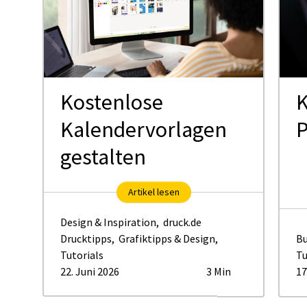
Kostenlose
K
Kalendervorlagen
P
gestalten
Artikel lesen
Design & Inspiration
,
druck.de
Drucktipps
,
Grafiktipps & Design
,
Bu
Tutorials
Tu
22. Juni 2026
3 Min
17