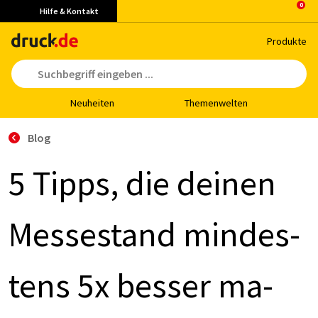
Hilfe & Kontakt
Pro­duk­te
Neu­hei­ten
The­men­wel­ten
Blog
5 Tipps, die dei­nen
Mes­se­stand min­des­
tens 5x bes­ser ma­