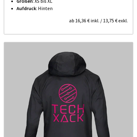
Größen
: XS bis XL
Aufdruck
: Hinten
ab
16,36 €
inkl.
/
13,75 €
exkl.