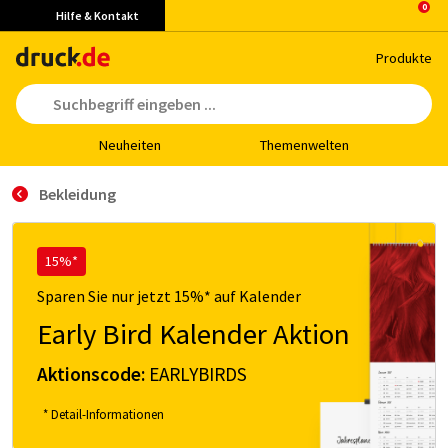
Hilfe & Kontakt
Pro­duk­te
Neu­hei­ten
The­men­wel­ten
Bekleidung
15%*
Sparen Sie nur jetzt 15%* auf Kalender
Early Bird Kalender Aktion
Aktionscode:
EARLYBIRDS
* Detail-Informationen