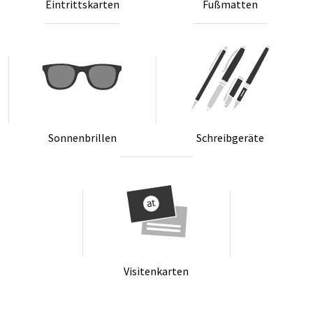
Ein­tritts­kar­ten
Fu­ß­mat­ten
Son­nen­bril­len
Schreib­ge­rä­te
Vi­si­ten­kar­ten