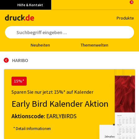
Hilfe & Kontakt
Pro­duk­te
Neu­hei­ten
The­men­wel­ten
HARIBO
15%*
Sparen Sie nur jetzt 15%* auf Kalender
Early Bird Kalender Aktion
Aktionscode:
EARLYBIRDS
* Detail-Informationen