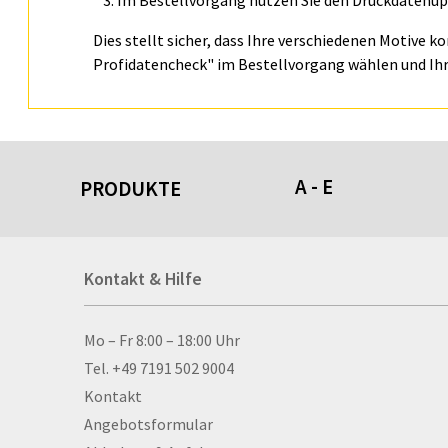
Im Bestellvorgang nutzen Sie den Druckdatenupl
Dies stellt sicher, dass Ihre verschiedenen Motive k
Profidatencheck" im Bestellvorgang wählen und Ihr
A - E
PRODUKTE
Acrylschilder
Kontakt & Hilfe
Anti-Stressbälle
Allwetterplakate
Aluminium-Verbundpl
Kontakt & Hilfe
Mo – Fr 8:00 – 18:00 Uhr
Alu­mi­ni­um-Tex­til­spa
Tel. +49 7191 502 9004
men
Kontakt
Aufkleber
Angebotsformular
Auszeichnungen