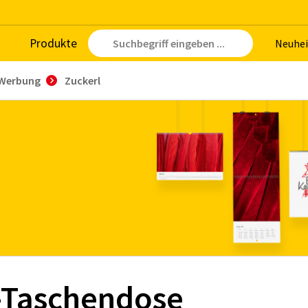
Pro­duk­te
Neu­hei
Werbung
Zuckerl
L-Taschendose