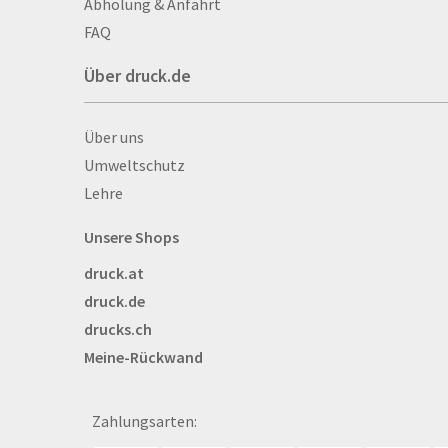
Abholung & Anfahrt
Autogrammkarten
FAQ
Backlight
Über druck.de
Banner
Basketbälle
Über druck.de
Über uns
Beachflags
Umweltschutz
Becher
Lehre
Bekleidung
Bestecktaschen
Unsere Shops
Bettwäsche
druck.at
Blöcke
druck.de
Briefpapier
drucks.ch
Broschüren
Meine-Rückwand
Buttons
Bälle
Bücher
Zahlungsarten:
CAD-Baupläne