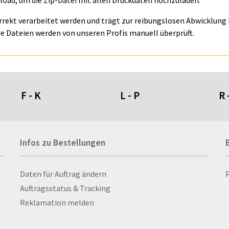
oad, um die Zip-Datei mit allen Druckdaten hochzuladen.
orrekt verarbeitet werden und trägt zur reibungslosen Abwicklung I
e Dateien werden von unseren Profis manuell überprüft.
F - K
L - P
R 
Fahnen- und Wimpelketten
L-Banner
Ra
Infos zu Bestellungen
Fahnensysteme
Lampen
Re
Faltschilder / Nasenschilder
Lanyards & Schlüsselbänder
Re
atten
Feuerzeuge
Laptoptaschen & -
Ri
Infos zu Bestellungen
Daten für Auftrag ändern
nn­rah­
Fischerhut
rucksäcke
Ro
Auftragsstatus & Tracking
Flachmänner
Lautsprecher
Ru
Reklamation melden
Flaschen
Leinwand
Ru
Flaschenbanderolen
Lesezeichen
Sc