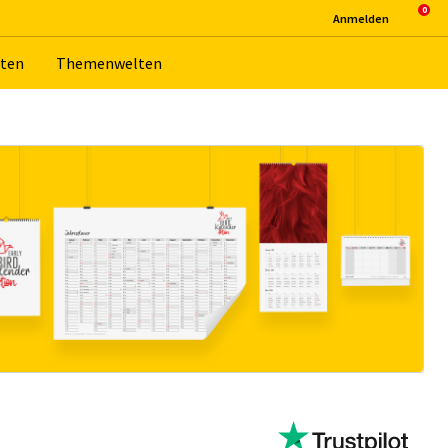
An­mel­den
­ten
The­men­wel­ten