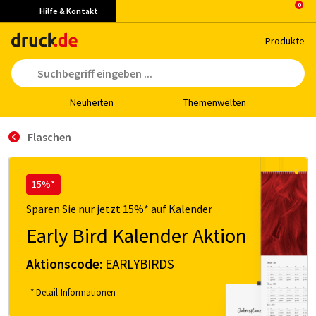
Hilfe & Kontakt
Pro­duk­te
Neu­hei­ten
The­men­wel­ten
Flaschen
15%*
Sparen Sie nur jetzt 15%* auf Kalender
Early Bird Kalender Aktion
Aktionscode:
EARLYBIRDS
* Detail-Informationen