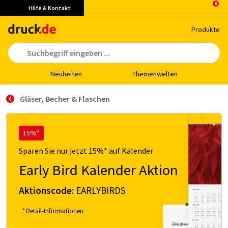
Hilfe & Kontakt
Pro­duk­te
Neu­hei­ten
The­men­wel­ten
Gläser, Becher & Flaschen
15%*
Sparen Sie nur jetzt 15%* auf Kalender
Early Bird Kalender Aktion
Aktionscode:
EARLYBIRDS
* Detail-Informationen