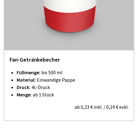
Fan-Ge­trän­ke­be­cher
Füllmenge:
bis 500 ml
Material:
Einwandige
Pappe
Druck:
4c-Druck
Menge:
ab 1 Stück
ab
0,23 €
inkl.
/
0,19 €
exkl.