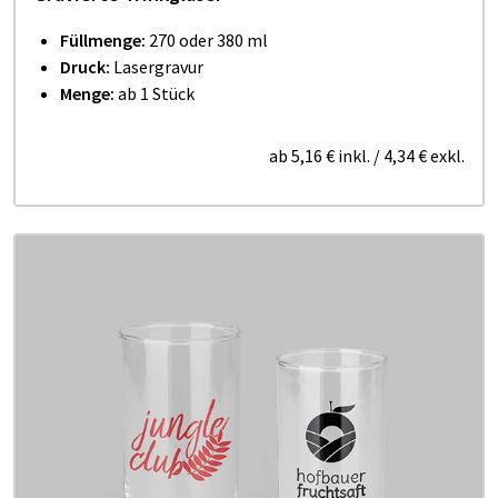
Füllmenge:
270 oder 380 ml
Druck:
Lasergravur
Menge:
ab 1 Stück
ab
5,16 €
inkl.
/
4,34 €
exkl.