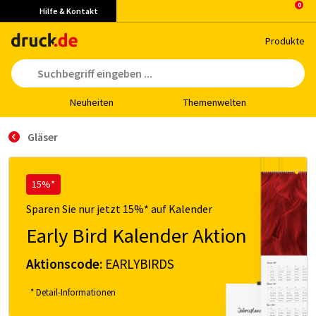
Hilfe & Kontakt
Pro­duk­te
Neu­hei­ten
The­men­wel­ten
Gläser
15%*
Sparen Sie nur jetzt 15%* auf Kalender
Early Bird Kalender Aktion
Aktionscode:
EARLYBIRDS
* Detail-Informationen