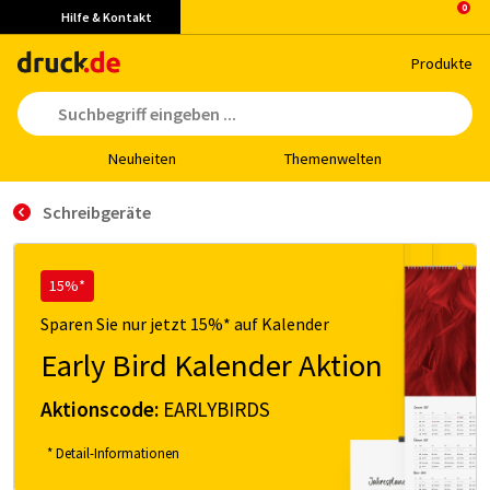
Hilfe & Kontakt
Pro­duk­te
Neu­hei­ten
The­men­wel­ten
Schreibgeräte
15%*
Sparen Sie nur jetzt 15%* auf Kalender
Early Bird Kalender Aktion
Aktionscode:
EARLYBIRDS
* Detail-Informationen