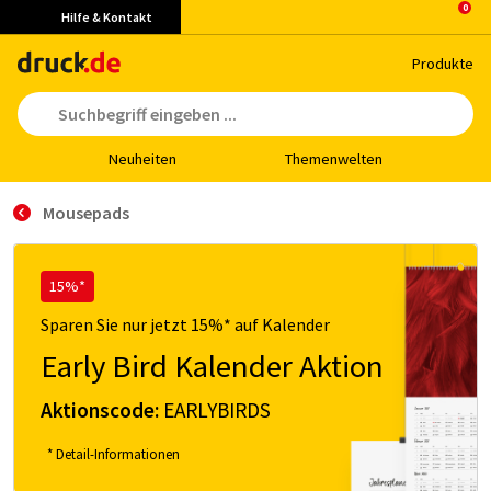
Hilfe & Kontakt
Pro­duk­te
Neu­hei­ten
The­men­wel­ten
Mousepads
15%*
Sparen Sie nur jetzt 15%* auf Kalender
Early Bird Kalender Aktion
Aktionscode:
EARLYBIRDS
* Detail-Informationen