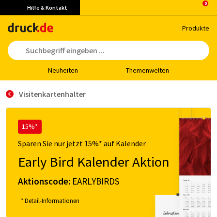
Hilfe & Kontakt
Pro­duk­te
Neu­hei­ten
The­men­wel­ten
Visitenkartenhalter
15%*
Sparen Sie nur jetzt 15%* auf Kalender
Early Bird Kalender Aktion
Aktionscode:
EARLYBIRDS
* Detail-Informationen