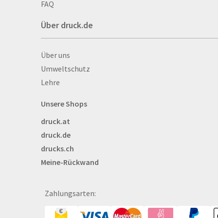
Autogrammkarten
FAQ
Backlight
Über druck.de
Banner
Basketbälle
Über druck.de
Über uns
Beachflags
Umweltschutz
Becher
Lehre
Bekleidung
Bestecktaschen
Unsere Shops
Bettwäsche
druck.at
Blöcke
druck.de
Briefpapier
drucks.ch
Broschüren
Meine-Rückwand
Buttons
Bälle
Bücher
Zahlungsarten:
CAD-Baupläne