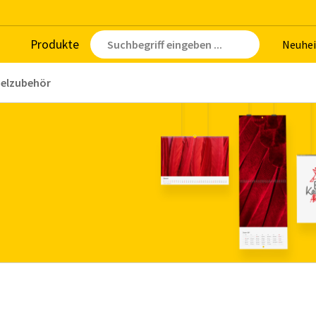
Pro­duk­te
Neu­hei
elzubehör