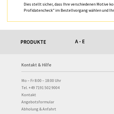
Dies stellt sicher, dass Ihre verschiedenen Motive k
Profidatencheck" im Bestellvorgang wählen und Ihr
A - E
PRODUKTE
Acrylschilder
Kontakt & Hilfe
Anti-Stressbälle
Allwetterplakate
Aluminium-Verbundpl
Kontakt & Hilfe
Mo – Fr 8:00 – 18:00 Uhr
Alu­mi­ni­um-Tex­til­spa
Tel. +49 7191 502 9004
men
Kontakt
Aufkleber
Angebotsformular
Auszeichnungen
Abholung & Anfahrt