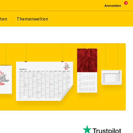
An­mel­den
­ten
The­men­wel­ten