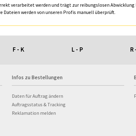
orrekt verarbeitet werden und trägt zur reibungslosen Abwicklung I
e Dateien werden von unseren Profis manuell überprüft.
F - K
L - P
R 
Fahnen- und Wimpelketten
L-Banner
Ra
Infos zu Bestellungen
Fahnensysteme
Lampen
Re
Faltschilder / Nasenschilder
Lanyards & Schlüsselbänder
Re
atten
Feuerzeuge
Laptoptaschen & -
Ri
Infos zu Bestellungen
Daten für Auftrag ändern
nn­rah­
Fischerhut
rucksäcke
Ro
Auftragsstatus & Tracking
Flachmänner
Lautsprecher
Ru
Reklamation melden
Flaschen
Leinwand
Ru
Flaschenbanderolen
Lesezeichen
Sc