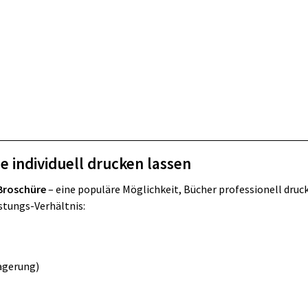
­ne individuell drucken lassen
 Bro­schü­re
– eine populäre Möglichkeit, Bücher professionell druc
stungs-Verhältnis:
Lagerung)