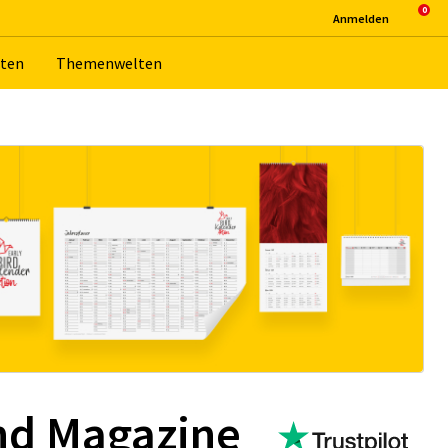
An­mel­den
­ten
The­men­wel­ten
d Ma­ga­zi­ne