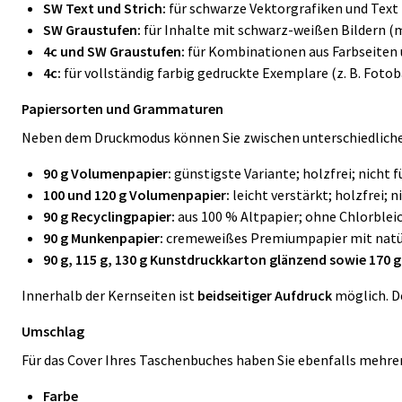
SW Text und Strich:
für schwarze Vektorgrafiken und Text
SW Graustufen:
für Inhalte mit schwarz-weißen Bildern (
4c und SW Graustufen:
für Kombinationen aus Farbseiten u
4c:
für vollständig farbig gedruckte Exemplare (z. B. Foto
Papiersorten und Grammaturen
Neben dem Druckmodus können Sie zwischen unterschiedliche
90 g Volumenpapier:
günstigste Variante; holzfrei; nicht
100 und 120 g Volumenpapier:
leicht verstärkt; holzfrei;
9
0 g Recyclingpapier:
aus 100 % Altpapier; ohne Chlorblei
90 g Munkenpapier:
cremeweißes Premiumpapier mit natür
90 g, 115 g, 130 g Kunstdruckkarton glänzend sowie
170 g
Innerhalb der Kernseiten ist
beidseitiger Aufdruck
möglich. De
Umschlag
Für das Cover Ihres Taschenbuches haben Sie ebenfalls mehre
Farbe