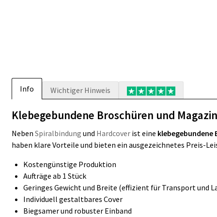
Info
Wichtiger Hinweis
Kle­be­ge­bun­de­ne Bro­schü­ren und Ma­ga­zi
Neben
Spiralbindung
und
Hardcover
ist eine
kle­be­ge­bun­de­ne
haben klare Vorteile und bieten ein ausgezeichnetes Preis-Lei
Kostengünstige Produktion
Aufträge ab 1 Stück
Geringes Gewicht und Breite (effizient für Transport und 
Individuell gestaltbares Cover
Biegsamer und robuster Einband