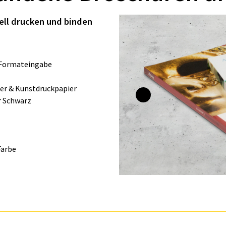
duell drucken und binden
e Formateingabe
er & Kunstdruckpapier
er Schwarz
 Farbe