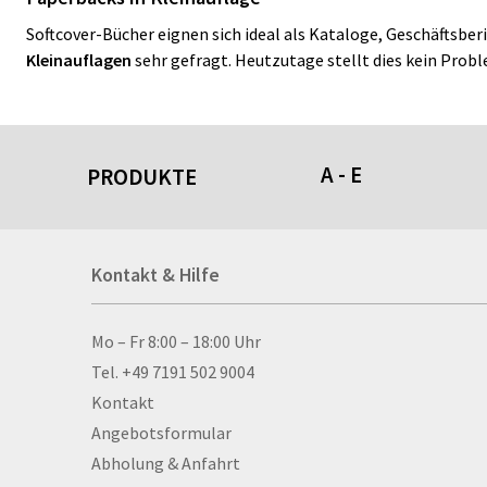
Softcover-Bücher eignen sich ideal als Kataloge, Geschäftsber
Kleinauflagen
sehr gefragt. Heutzutage stellt dies kein Pro
A - E
PRODUKTE
Acrylschilder
Kontakt & Hilfe
Anti-Stressbälle
Allwetterplakate
Aluminium-Verbundpl
Kontakt & Hilfe
Mo – Fr 8:00 – 18:00 Uhr
Alu­mi­ni­um-Tex­til­spa
Tel. +49 7191 502 9004
men
Kontakt
Aufkleber
Angebotsformular
Auszeichnungen
Abholung & Anfahrt