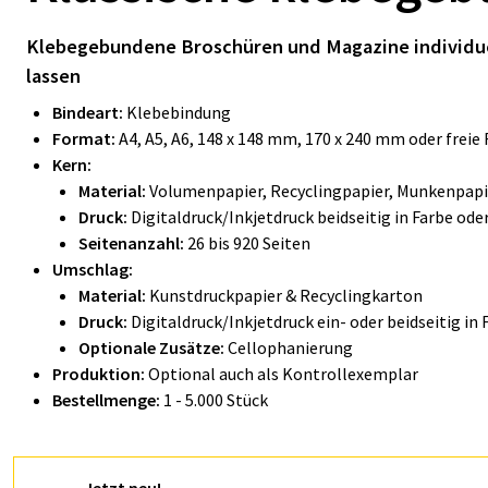
Kle­be­ge­bun­de­ne Bro­schü­ren und Ma­ga­zi­ne indivi
lassen
Bindeart:
Klebebindung
Format:
A4, A5, A6, 148 x 148 mm, 170 x 240 mm oder frei
Kern:
Material:
Volumenpapier, Recyclingpapier, Munkenpapi
Druck:
Digitaldruck/Inkjetdruck
beidseitig in Farbe od
Seitenanzahl:
26 bis 920 Seiten
Umschlag:
Material:
Kunstdruckpapier & Recyclingkarton
Druck:
Digitaldruck/Inkjetdruck ein- oder beidseitig in
Optionale Zusätze:
Cellophanierung
Produktion:
Optional auch als Kontrollexemplar
Bestellmenge:
1 - 5.000 Stück