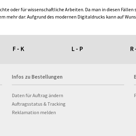
ichte oder für wissenschaftliche Arbeiten. Da man in diesen Fälle
blem mehr dar: Aufgrund des modernen Digitaldrucks kann auf Wun
F - K
L - P
R 
Fahnen- und Wimpelketten
L-Banner
Ra
Infos zu Bestellungen
Fahnensysteme
Lampen
Re
Faltschilder / Nasenschilder
Lanyards & Schlüsselbänder
Re
atten
Feuerzeuge
Laptoptaschen & -
Ri
Infos zu Bestellungen
Daten für Auftrag ändern
nn­rah­
Fischerhut
rucksäcke
Ro
Auftragsstatus & Tracking
Flachmänner
Lautsprecher
Ru
Reklamation melden
Flaschen
Leinwand
Ru
Flaschenbanderolen
Lesezeichen
Sc