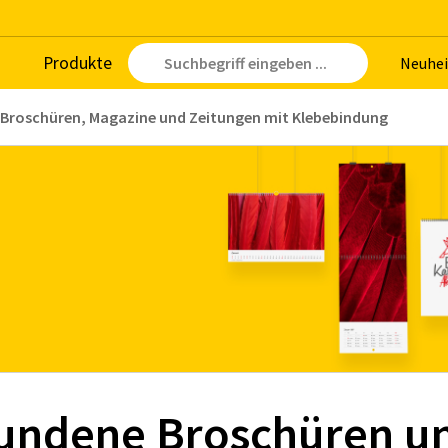
Pro­duk­te
Neu­hei
Broschüren, Magazine und Zeitungen mit Klebebindung
un­de­ne Bro­schü­ren un