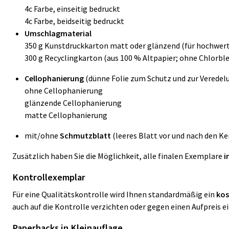
4c Farbe, einseitig bedruckt
4c Farbe, beidseitig bedruckt
Umschlagmaterial
350 g Kunstdruckkarton matt oder glänzend (für hochwert
300 g Recyclingkarton (aus 100 % Altpapier; ohne Chlorbl
Cellophanierung
(dünne Folie zum Schutz und zur Veredel
ohne Cellophanierung
glänzende Cellophanierung
matte Cellophanierung
mit/ohne
Schmutzblatt
(leeres Blatt vor und nach den Ke
Zusätzlich haben Sie die Möglichkeit, alle finalen Exemplare
i
Kontrollexemplar
Für eine Qualitätskontrolle wird Ihnen standardmäßig ein
kos
auch auf die Kontrolle verzichten oder gegen einen Aufpreis e
Paperbacks in Kleinauflage