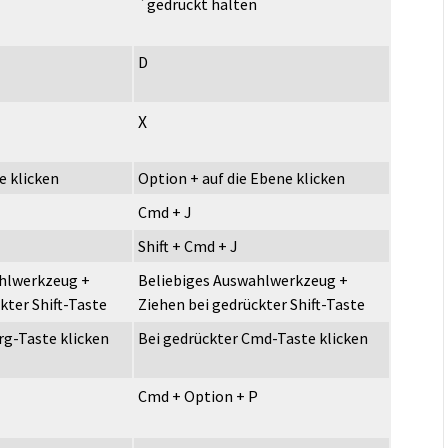
`gedrückt halten
D
X
e klicken
Option + auf die Ebene klicken
Cmd + J
Shift + Cmd + J
hlwerkzeug +
Beliebiges Auswahlwerkzeug +
kter Shift-Taste
Ziehen bei gedrückter Shift-Taste
rg-Taste klicken
Bei gedrückter Cmd-Taste klicken
Cmd + Option + P