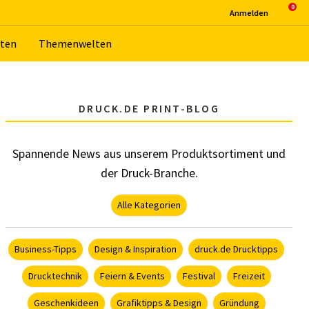
An­mel­den
­ten
The­men­wel­ten
DRUCK.DE PRINT-BLOG
Spannende News aus unserem Produktsortiment und
der Druck-Branche.
Alle Kategorien
Business-Tipps
Design & Inspiration
druck.de Drucktipps
Drucktechnik
Feiern & Events
Festival
Freizeit
Geschenkideen
Grafiktipps & Design
Gründung