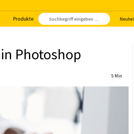
Pro­duk­te
Neu­hei
 in Pho­to­shop
5 Min