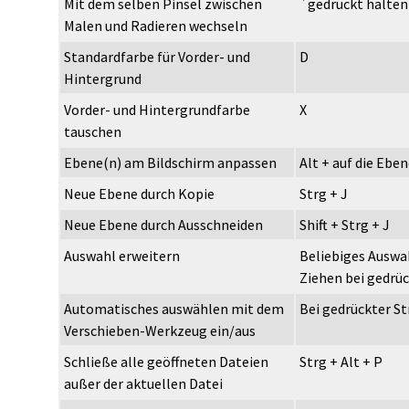
Mit dem selben Pinsel zwischen
`gedrückt halten
Malen und Radieren wechseln
Standardfarbe für Vorder- und
D
Hintergrund
Vorder- und Hintergrundfarbe
X
tauschen
Ebene(n) am Bildschirm anpassen
Alt + auf die Eben
Neue Ebene durch Kopie
Strg + J
Neue Ebene durch Ausschneiden
Shift + Strg + J
Auswahl erweitern
Beliebiges Auswa
Ziehen bei gedrüc
Automatisches auswählen mit dem
Bei gedrückter St
Verschieben-Werkzeug ein/aus
Schließe alle geöffneten Dateien
Strg + Alt + P
außer der aktuellen Datei